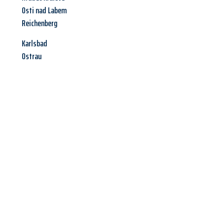
Osti nad Labem
Reichenberg
Karlsbad
Ostrau
Jetzt anfragen &
Angebot
mit Best-Preis
erhalten!
Schicken Sie uns jetzt Ihre unverbindliche Anfrage und sichern
Sie sich Ihr
individuelles Umzugsangebot für Ihr Anliegen in
Linz
zum Best-Preis! Nutzen Sie die Gelegenheit für einen
stressfreien Umzug
mit maximalem Komfort: