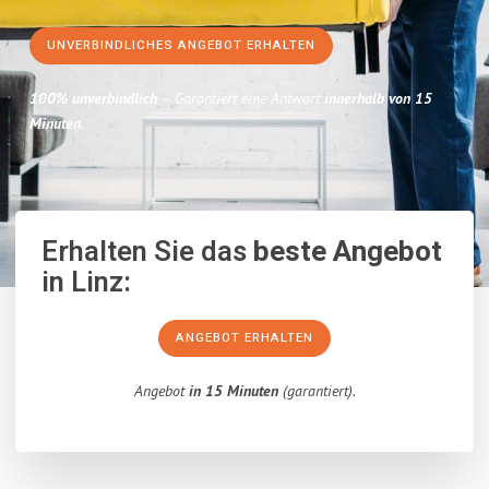
UNVERBINDLICHES ANGEBOT ERHALTEN
100% unverbindlich
– Garantiert eine Antwort
innerhalb von 15
Minuten
.
Erhalten Sie das
beste Angebot
in Linz:
ANGEBOT ERHALTEN
Angebot
in 15 Minuten
(garantiert).