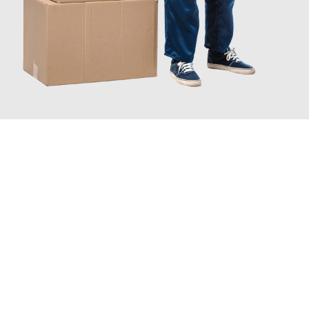
JETZT ANFRAGEN
Erleben Sie mit Umzugsmeister Dresdner Linz, wie
einfach und
stressfrei Ihr Umzug Linz Hradec Králové
sein kann. Unser
Expertenteam steht bereit, um Ihnen einen reibungslosen
Übergang in Ihr neues Zuhause zu garantieren.