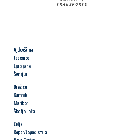
TRANSPORTE
Ajdovščina
Jesenice
Ljubljana
Šentjur
Brežice
Kamnik
Maribor
Škofja Loka
Celje
Koper/Capodistria