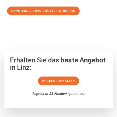
UNVERBINDLICHES ANGEBOT ERHALTEN
100% unverbindlich
– Garantiert eine Antwort
innerhalb von 15
Minuten
.
Erhalten Sie das
beste Angebot
in Linz:
ANGEBOT ERHALTEN
Angebot
in 15 Minuten
(garantiert).