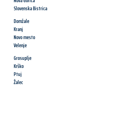
Nova Gorica
Slovenska Bistrica
Domžale
Kranj
Novo mesto
Velenje
Grosuplje
Krško
Ptuj
Žalec
Jetzt anfragen &
Angebot