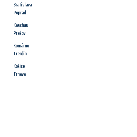
Bratislava
Poprad
Kaschau
Prešov
Komárno
Trenčín
Košice
Trnava
Jetzt anfragen &
Angebot
mit Best-Preis
erhalten!