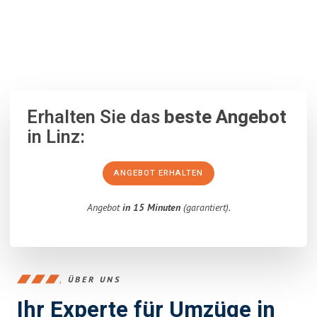
100% unverbindlich
– Garantiert eine Antwort
innerhalb von 15
Minuten
.
Erhalten Sie das
beste Angebot
in Linz:
ANGEBOT ERHALTEN
Angebot
in 15 Minuten
(garantiert).
ÜBER UNS
Ihr Experte für Umzüge in