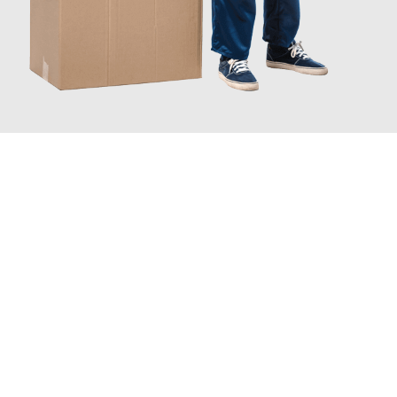
JETZT ANFRAGEN
Erleben Sie mit Umzugsmeister Dresdner Linz, wie
einfach und
stressfrei Ihr Umzug Linz Kapfenberg
sein kann. Unser
Expertenteam steht bereit, um Ihnen einen reibungslosen
Übergang in Ihr neues Zuhause zu garantieren.