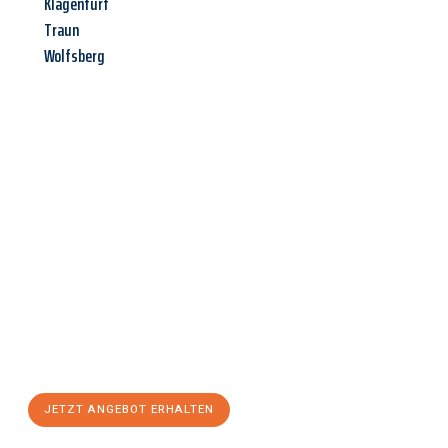
Klagenfurt
Traun
Wolfsberg
Jetzt anfragen &
Angebot
mit Best-Preis
erhalten!
Schicken Sie uns jetzt Ihre unverbindliche Anfrage und sichern
Sie sich Ihr
individuelles Umzugsangebot für Ihr Anliegen in
Linz
zum Best-Preis! Nutzen Sie die Gelegenheit für einen
stressfreien Umzug
mit maximalem Komfort:
JETZT ANGEBOT ERHALTEN