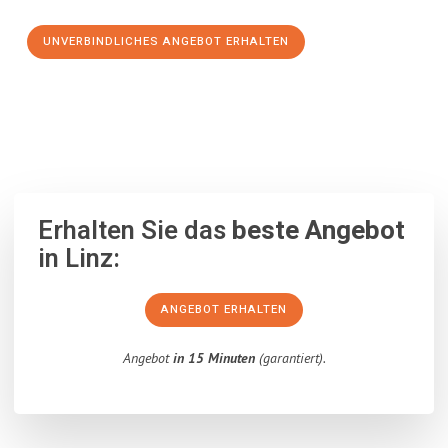
UNVERBINDLICHES ANGEBOT ERHALTEN
100% unverbindlich
– Garantiert eine Antwort
innerhalb von 15
Minuten
.
Erhalten Sie das
beste Angebot
in Linz:
ANGEBOT ERHALTEN
Angebot
in 15 Minuten
(garantiert).