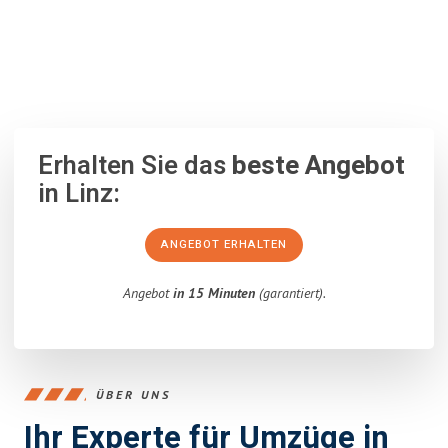
100% unverbindlich
– Garantiert eine Antwort
innerhalb von 15
Minuten
.
Erhalten Sie das
beste Angebot
in Linz:
ANGEBOT ERHALTEN
Angebot
in 15 Minuten
(garantiert).
ÜBER UNS
Ihr Experte für Umzüge in