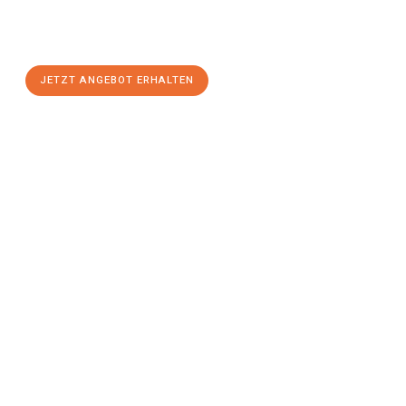
Linz
zum Best-Preis! Nutzen Sie die Gelegenheit für einen
stressfreien Umzug
mit maximalem Komfort:
JETZT ANGEBOT ERHALTEN