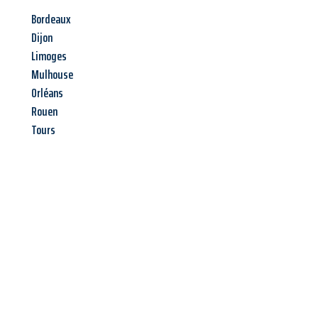
Bordeaux
Dijon
Limoges
Mulhouse
Orléans
Rouen
Tours
Jetzt anfragen &
Angebot
mit Best-Preis
erhalten!
Schicken Sie uns jetzt Ihre unverbindliche Anfrage und sichern
Sie sich Ihr
individuelles Umzugsangebot für Ihr Anliegen in