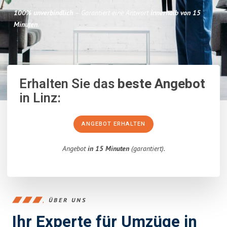
100% unverbindlich
– Garantiert eine Antwort
innerhalb von 15
Minuten
.
Erhalten Sie das
beste Angebot
in Linz:
ANGEBOT ERHALTEN
Angebot
in 15 Minuten
(garantiert).
ÜBER UNS
Ihr Experte für Umzüge in