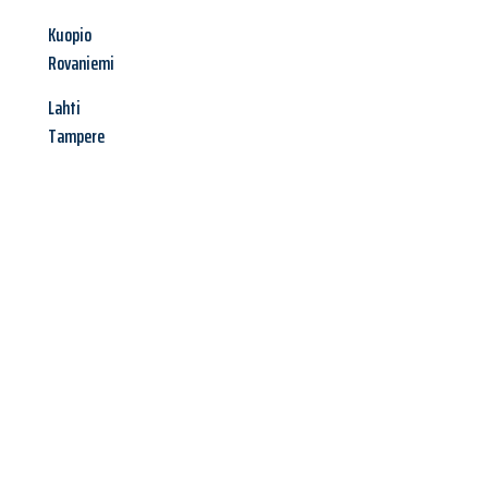
Kuopio
Rovaniemi
Lahti
Tampere
Jetzt anfragen &
Angebot
mit Best-Preis
erhalten!
Schicken Sie uns jetzt Ihre unverbindliche Anfrage und sichern
Sie sich Ihr
individuelles Umzugsangebot für Ihr Anliegen in
Linz
zum Best-Preis! Nutzen Sie die Gelegenheit für einen
stressfreien Umzug
mit maximalem Komfort: