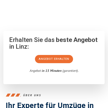
100% unverbindlich
– Garantiert eine Antwort
innerhalb von 15
Minuten
.
Erhalten Sie das
beste Angebot
in Linz:
ANGEBOT ERHALTEN
Angebot
in 15 Minuten
(garantiert).
ÜBER UNS
Ihr Experte für Umzüge in