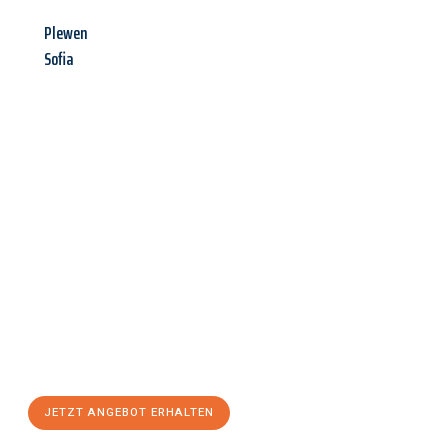
Plewen
Sofia
Jetzt anfragen &
Angebot
mit Best-Preis
erhalten!
Schicken Sie uns jetzt Ihre unverbindliche Anfrage und sichern
Sie sich Ihr
individuelles Umzugsangebot für Ihr Anliegen in
Linz
zum Best-Preis! Nutzen Sie die Gelegenheit für einen
stressfreien Umzug
mit maximalem Komfort:
JETZT ANGEBOT ERHALTEN