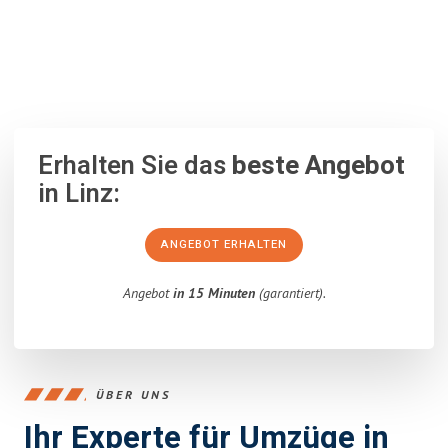
100% unverbindlich
– Garantiert eine Antwort
innerhalb von 15
Minuten
.
Erhalten Sie das
beste Angebot
in Linz:
ANGEBOT ERHALTEN
Angebot
in 15 Minuten
(garantiert).
ÜBER UNS
Ihr Experte für Umzüge in