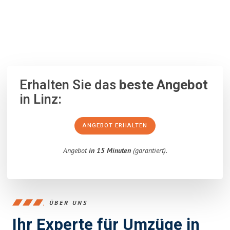
100% unverbindlich
– Garantiert eine Antwort
innerhalb von 15
Minuten
.
Erhalten Sie das
beste Angebot
in Linz:
ANGEBOT ERHALTEN
Angebot
in 15 Minuten
(garantiert).
ÜBER UNS
Ihr Experte für Umzüge in