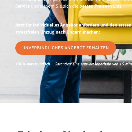
Service
und sichern Sie sich die
besten Preise in Linz
.
Jetzt Ihr individuelles Angebot anfordern und den ersten
stressfreien Umzug nach Ungarn machen:
UNVERBINDLICHES ANGEBOT ERHALTEN
100% unverbindlich
– Garantiert eine Antwort
innerhalb von 15 Min